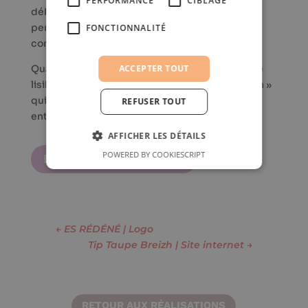
PERFORMANCE
CIBLAGE
débuts et qu’il souhaitait conserver, elle lui
permet notamment de se différencier de ses
FONCTIONNALITÉ
concurrents.
ACCEPTER TOUT
Quant à l’aspect typographique, elle est simple
lisible et moderne, mettant l’accent sur « Yohan »
qui est sa personne et la représentation de son
REFUSER TOUT
entreprise.
AFFICHER LES DÉTAILS
POWERED BY COOKIESCRIPT
DÉCOUVRIR YOHAN AIR
←
ES RÉDÉNÉ | Logo
Tip Taupe Breizh | Site internet
→
RETOUR AUX RÉALISATIONS