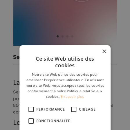
×
Serendipity | Identité visuelle
Ce site Web utilise des
cookies
Notre site Web utilise des cookies pour
améliorer l'expérience utilisateur. En utilisant
La cliente
notre site Web, vous acceptez tous les cookies
conformément à notre Politique relative aux
Serendipity
est un concept store avec des
cookies.
En savoir plus
produits inspirés de la
pop culture des années
80′ 90′ 2000′, avec des
références considérées
PERFORMANCE
CIBLAGE
comme classiques &
intemporelles!
FONCTIONNALITÉ
Le contexte