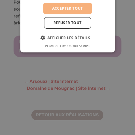
Pour le lancement de son activité, Karen
ACCEPTER TOUT
souhaitait une identité visuelle complète qui
reflète les valeurs qu’elle veut transmettre :
à
riginalité, créativité, humour et nostalgie.
REFUSER TOUT
AFFICHER LES DÉTAILS
DÉCOUVRIR LE COMPTE
POWERED BY COOKIESCRIPT
INSTAGRAM
←
Arsouaz | Site internet
Domaine de Mougnac | Site internet
→
RETOUR AUX RÉALISATIONS